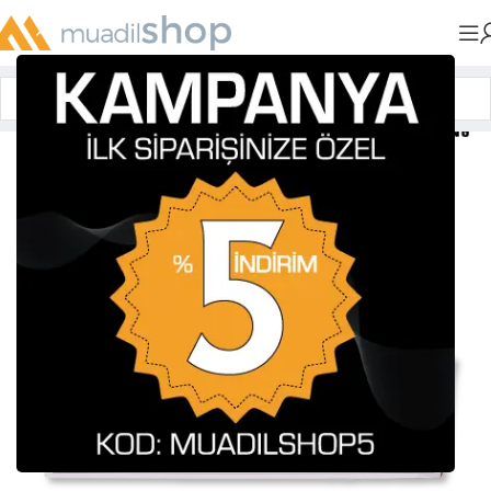
Anasayfa
»
Muadil Tonerler