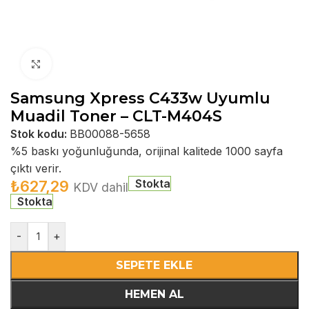
Büyütmek için tıklayın
Samsung Xpress C433w Uyumlu
Muadil Toner – CLT-M404S
Stok kodu:
BB00088-5658
%5 baskı yoğunluğunda, orijinal kalitede 1000 sayfa
çıktı verir.
Stokta
₺
627,29
KDV dahil
Stokta
-
+
SEPETE EKLE
HEMEN AL