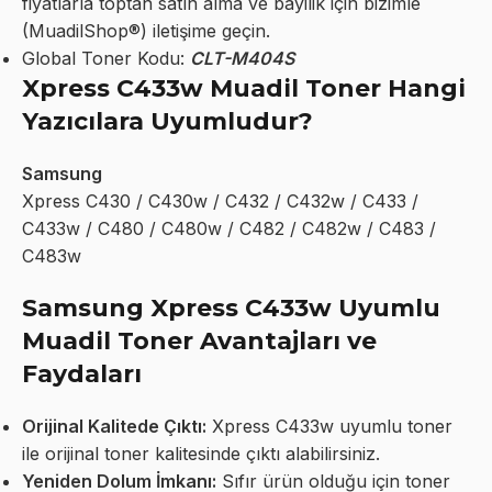
fiyatlarla toptan satın alma ve bayilik için bizimle
(MuadilShop®) iletişime geçin.
Global Toner Kodu:
CLT-M404S
Xpress C433w Muadil Toner Hangi
Yazıcılara Uyumludur?
Samsung
Xpress C430 / C430w / C432 / C432w / C433 /
C433w / C480 / C480w / C482 / C482w / C483 /
C483w
Samsung Xpress C433w Uyumlu
Muadil Toner Avantajları ve
Faydaları
Orijinal Kalitede Çıktı:
Xpress C433w uyumlu toner
ile orijinal toner kalitesinde çıktı alabilirsiniz.
Yeniden Dolum İmkanı:
Sıfır ürün olduğu için toner