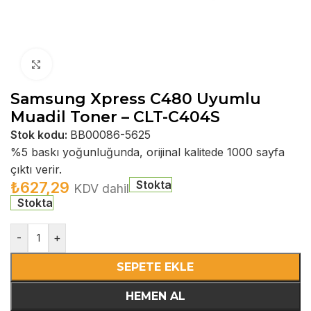
Büyütmek için tıklayın
Samsung Xpress C480 Uyumlu
Muadil Toner – CLT-C404S
Stok kodu:
BB00086-5625
%5 baskı yoğunluğunda, orijinal kalitede 1000 sayfa
çıktı verir.
Stokta
₺
627,29
KDV dahil
Stokta
-
+
SEPETE EKLE
HEMEN AL