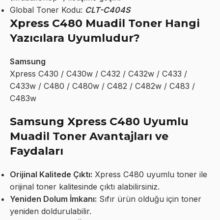
Global Toner Kodu:
CLT-C404S
Xpress C480 Muadil Toner Hangi
Yazıcılara Uyumludur?
Samsung
Xpress C430 / C430w / C432 / C432w / C433 /
C433w / C480 / C480w / C482 / C482w / C483 /
C483w
Samsung Xpress C480 Uyumlu
Muadil Toner Avantajları ve
Faydaları
Orijinal Kalitede Çıktı:
Xpress C480 uyumlu toner ile
orijinal toner kalitesinde çıktı alabilirsiniz.
Yeniden Dolum İmkanı:
Sıfır ürün olduğu için toner
yeniden doldurulabilir.