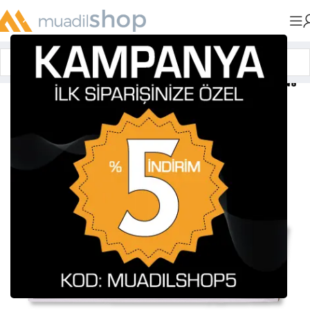
Anasayfa
»
Muadil Tonerler