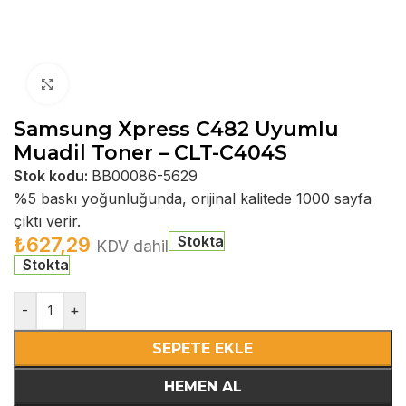
Büyütmek için tıklayın
Samsung Xpress C482 Uyumlu
Muadil Toner – CLT-C404S
Stok kodu:
BB00086-5629
%5 baskı yoğunluğunda, orijinal kalitede 1000 sayfa
çıktı verir.
Stokta
₺
627,29
KDV dahil
Stokta
-
+
SEPETE EKLE
HEMEN AL