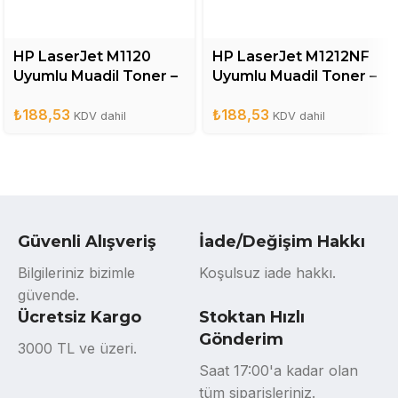
HP LaserJet M1120
HP LaserJet M1212NF
Uyumlu Muadil Toner –
Uyumlu Muadil Toner –
CB436A
CE285A
₺
188,53
₺
188,53
KDV dahil
KDV dahil
Güvenli Alışveriş
İade/Değişim Hakkı
Bilgileriniz bizimle
Koşulsuz iade hakkı.
güvende.
Ücretsiz Kargo
Stoktan Hızlı
Gönderim
3000 TL ve üzeri.
Saat 17:00'a kadar olan
tüm siparişleriniz.