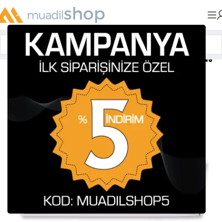
Anasayfa
»
Muadil Tonerler