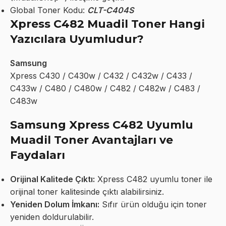
Global Toner Kodu:
CLT-C404S
Xpress C482 Muadil Toner Hangi
Yazıcılara Uyumludur?
Samsung
Xpress C430 / C430w / C432 / C432w / C433 /
C433w / C480 / C480w / C482 / C482w / C483 /
C483w
Samsung Xpress C482 Uyumlu
Muadil Toner Avantajları ve
Faydaları
Orijinal Kalitede Çıktı:
Xpress C482 uyumlu toner ile
orijinal toner kalitesinde çıktı alabilirsiniz.
Yeniden Dolum İmkanı:
Sıfır ürün olduğu için toner
yeniden doldurulabilir.