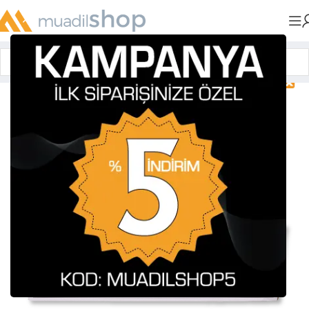
Anasayfa
»
Muadil Tonerler