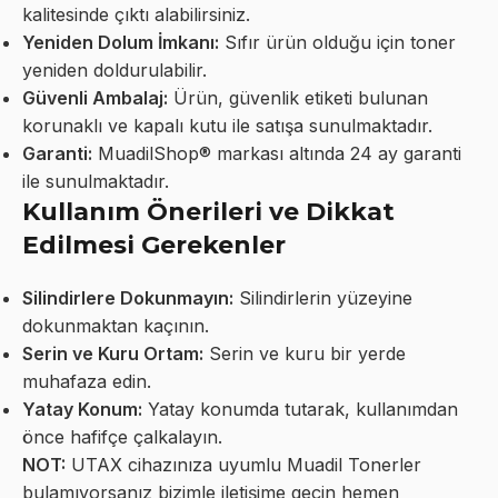
kalitesinde çıktı alabilirsiniz.
Yeniden Dolum İmkanı:
Sıfır ürün olduğu için toner
yeniden doldurulabilir.
Güvenli Ambalaj:
Ürün, güvenlik etiketi bulunan
korunaklı ve kapalı kutu ile satışa sunulmaktadır.
Garanti:
MuadilShop® markası altında 24 ay garanti
ile sunulmaktadır.
Kullanım Önerileri ve Dikkat
Edilmesi Gerekenler
Silindirlere Dokunmayın:
Silindirlerin yüzeyine
dokunmaktan kaçının.
Serin ve Kuru Ortam:
Serin ve kuru bir yerde
muhafaza edin.
Yatay Konum:
Yatay konumda tutarak, kullanımdan
önce hafifçe çalkalayın.
NOT:
UTAX cihazınıza uyumlu Muadil Tonerler
bulamıyorsanız bizimle iletişime geçin hemen