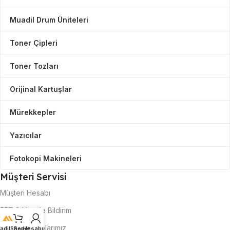
Muadil Drum Üniteleri
Toner Çipleri
Toner Tozları
Orijinal Kartuşlar
Mürekkepler
Yazıcılar
Fotokopi Makineleri
Müşteri Servisi
Müşteri Hesabı
EFT & Havale Bildirim
Banka Hesaplarımız
adilShop
Sepet
Hesabım