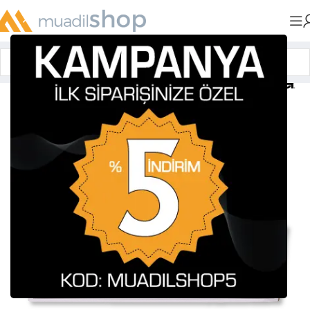
Anasayfa
»
Muadil Tonerler