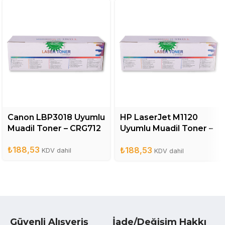
Canon LBP3018 Uyumlu
HP LaserJet M1120
Muadil Toner – CRG712
Uyumlu Muadil Toner –
CB436A
₺
188,53
₺
188,53
KDV dahil
KDV dahil
Güvenli Alışveriş
İade/Değişim Hakkı