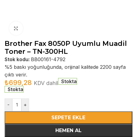
Büyütmek için tıklayın
Brother Fax 8050P Uyumlu Muadil
Toner – TN-300HL
Stok kodu:
BB00161-4792
%5 baskı yoğunluğunda, orijinal kalitede 2200 sayfa
çıktı verir.
Stokta
₺
699,28
KDV dahil
Stokta
-
+
SEPETE EKLE
HEMEN AL