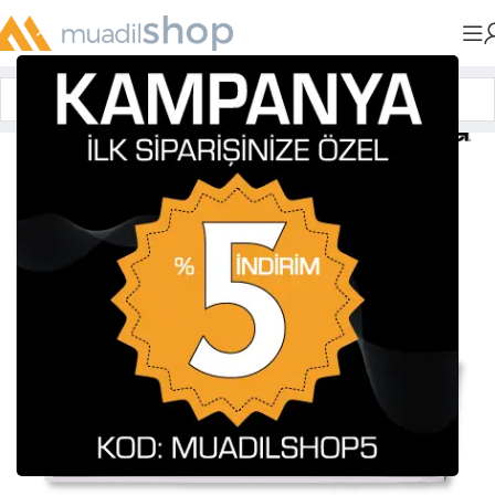
Anasayfa
»
Muadil Tonerler