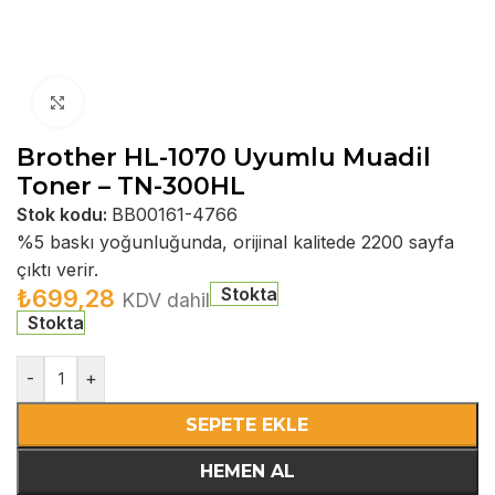
Büyütmek için tıklayın
Brother HL-1070 Uyumlu Muadil
Toner – TN-300HL
Stok kodu:
BB00161-4766
%5 baskı yoğunluğunda, orijinal kalitede 2200 sayfa
çıktı verir.
Stokta
₺
699,28
KDV dahil
Stokta
-
+
SEPETE EKLE
HEMEN AL