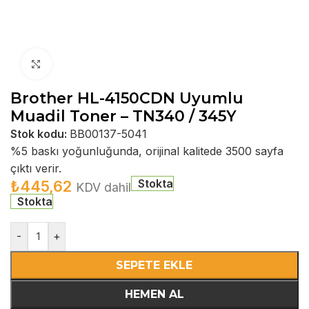
Büyütmek için tıklayın
Brother HL-4150CDN Uyumlu
Muadil Toner – TN340 / 345Y
Stok kodu:
BB00137-5041
%5 baskı yoğunluğunda, orijinal kalitede 3500 sayfa
çıktı verir.
Stokta
₺
445,62
KDV dahil
Stokta
-
+
SEPETE EKLE
HEMEN AL