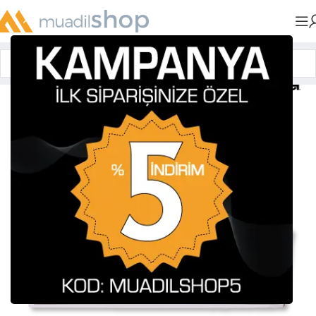
Anasayfa
»
Muadil Tonerler