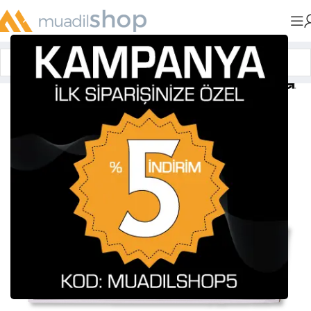
Anasayfa
»
Muadil Tonerler