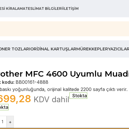
ESI KIRALAMA
TESLIMAT BILGILERI
İLETIŞIM
ONER TOZLARI
ORIJINAL KARTUŞLAR
MÜREKKEPLER
YAZICILA
rother MFC 4600 Uyumlu Muadil
k kodu:
BB00161-4888
askı yoğunluğunda, orijinal kalitede 2200 sayfa çıktı verir.
699,28
Stokta
KDV dahil
okta
+