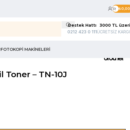
₺
0,00
Destek Hattı
3000 TL üzer
0212 423 0 111
ÜCRETSİZ KARG
R
FOTOKOPI MAKINELERI
 Toner – TN-10J