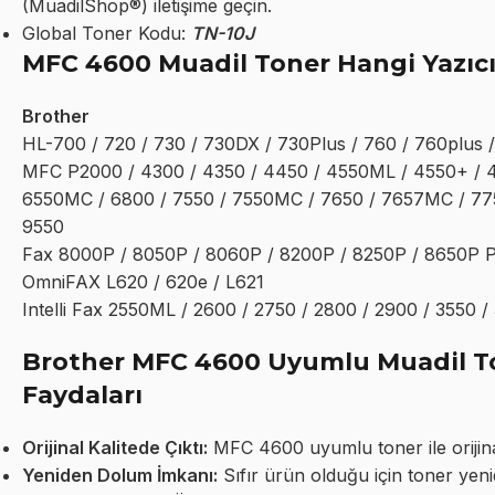
(MuadilShop®) iletişime geçin.
Global Toner Kodu:
TN-10J
MFC 4600 Muadil Toner Hangi Yazıc
Brother
HL-700 / 720 / 730 / 730DX / 730Plus / 760 / 760plus /
MFC P2000 / 4300 / 4350 / 4450 / 4550ML / 4550+ / 4
6550MC / 6800 / 7550 / 7550MC / 7650 / 7657MC / 775
9550
Fax 8000P / 8050P / 8060P / 8200P / 8250P / 8650P
OmniFAX L620 / 620e / L621
Intelli Fax 2550ML / 2600 / 2750 / 2800 / 2900 / 3550 /
Brother MFC 4600 Uyumlu Muadil To
Faydaları
Orijinal Kalitede Çıktı:
MFC 4600 uyumlu toner ile orijinal t
Yeniden Dolum İmkanı:
Sıfır ürün olduğu için toner yeni