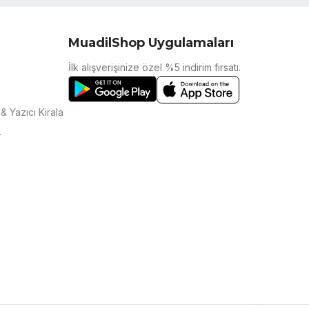
MuadilShop Uygulamaları
İlk alışverişinize özel %5 indirim fırsatı.
& Yazıcı Kirala
r