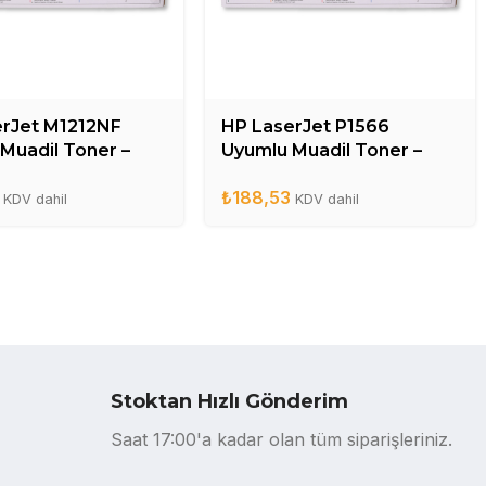
erJet M1212NF
HP LaserJet P1566
Muadil Toner –
Uyumlu Muadil Toner –
A
CE278A
₺
188,53
KDV dahil
KDV dahil
Stoktan Hızlı Gönderim
Saat 17:00'a kadar olan tüm siparişleriniz.