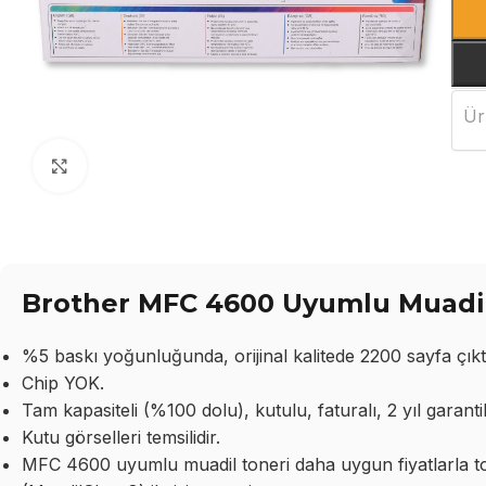
Ür
Büyütmek için tıklayın
Brother MFC 4600 Uyumlu Muadil 
%5 baskı yoğunluğunda, orijinal kalitede 2200 sayfa çıktı
Chip YOK.
Tam kapasiteli (%100 dolu), kutulu, faturalı, 2 yıl garantil
Kutu görselleri temsilidir.
MFC 4600 uyumlu muadil toneri daha uygun fiyatlarla topt