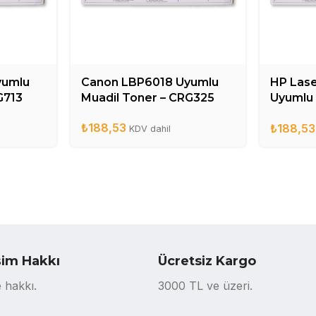
yumlu
Canon LBP6018 Uyumlu
HP Las
G713
Muadil Toner – CRG325
Uyumlu 
CE285
₺
188,53
₺
188,53
KDV dahil
şim Hakkı
Ücretsiz Kargo
 hakkı.
3000 TL ve üzeri.