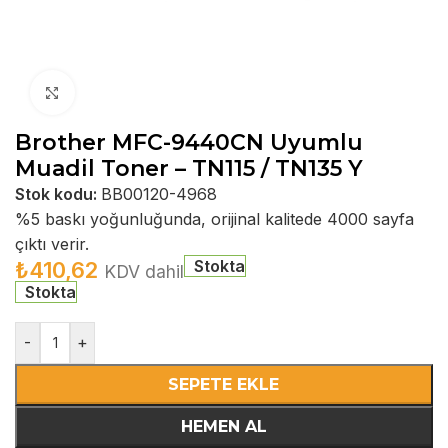
Büyütmek için tıklayın
Brother MFC-9440CN Uyumlu
Muadil Toner – TN115 / TN135 Y
Stok kodu:
BB00120-4968
%5 baskı yoğunluğunda, orijinal kalitede 4000 sayfa
çıktı verir.
Stokta
₺
410,62
KDV dahil
Stokta
-
+
SEPETE EKLE
HEMEN AL