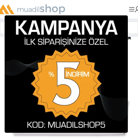
Anasayfa
»
Muadil Tonerler