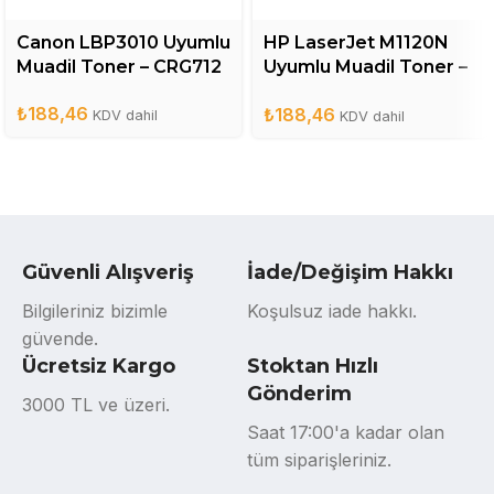
Canon LBP3010 Uyumlu
HP LaserJet M1120N
Muadil Toner – CRG712
Uyumlu Muadil Toner –
CB436A
₺
188,46
₺
188,46
KDV dahil
KDV dahil
Güvenli Alışveriş
İade/Değişim Hakkı
Bilgileriniz bizimle
Koşulsuz iade hakkı.
güvende.
Ücretsiz Kargo
Stoktan Hızlı
Gönderim
3000 TL ve üzeri.
Saat 17:00'a kadar olan
tüm siparişleriniz.