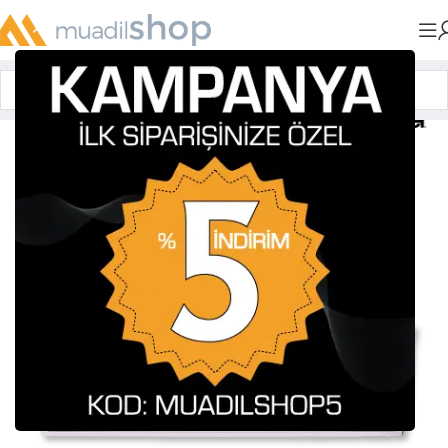
Anasayfa
»
Muadil Tonerler