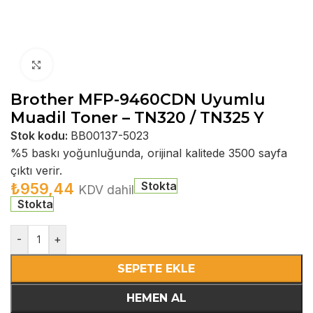
Büyütmek için tıklayın
Brother MFP-9460CDN Uyumlu
Muadil Toner – TN320 / TN325 Y
Stok kodu:
BB00137-5023
%5 baskı yoğunluğunda, orijinal kalitede 3500 sayfa
çıktı verir.
Stokta
₺
959,44
KDV dahil
Stokta
-
+
SEPETE EKLE
HEMEN AL