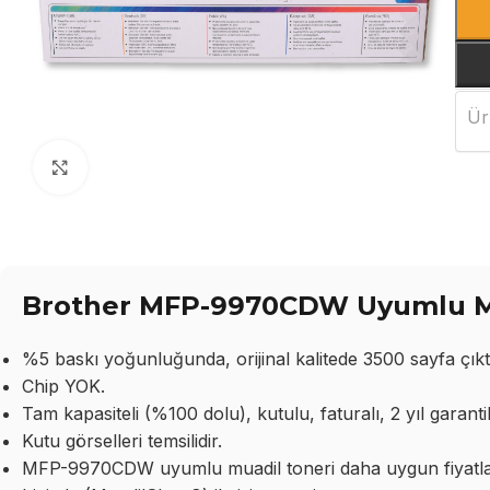
Ür
Büyütmek için tıklayın
Brother MFP-9970CDW Uyumlu Mua
%5 baskı yoğunluğunda, orijinal kalitede 3500 sayfa çıktı
Chip YOK.
Tam kapasiteli (%100 dolu), kutulu, faturalı, 2 yıl garantil
Kutu görselleri temsilidir.
MFP-9970CDW uyumlu muadil toneri daha uygun fiyatlarla