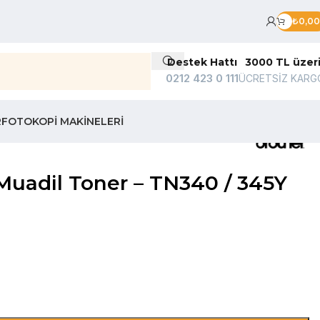
₺
0,00
Destek Hattı
3000 TL üzer
0212 423 0 111
ÜCRETSİZ KARG
R
FOTOKOPI MAKINELERI
adil Toner – TN340 / 345Y