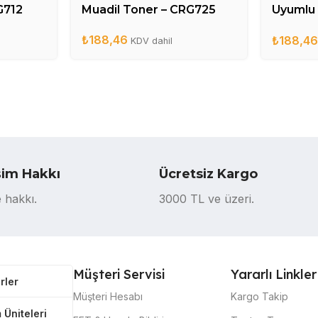
G712
Muadil Toner – CRG725
Uyumlu 
CE285
₺
188,46
₺
188,4
KDV dahil
şim Hakkı
Ücretsiz Kargo
 hakkı.
3000 TL ve üzeri.
Müşteri Servisi
Yararlı Linkler
rler
Müşteri Hesabı
Kargo Takip
 Üniteleri