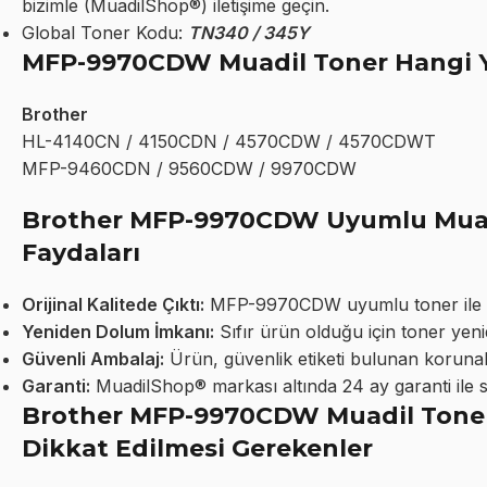
bizimle (MuadilShop®) iletişime geçin.
Global Toner Kodu:
TN340 / 345Y
MFP-9970CDW Muadil Toner Hangi Y
Brother
HL-4140CN / 4150CDN / 4570CDW / 4570CDWT
MFP-9460CDN / 9560CDW / 9970CDW
Brother MFP-9970CDW Uyumlu Muadi
Faydaları
Orijinal Kalitede Çıktı:
MFP-9970CDW uyumlu toner ile oriji
Yeniden Dolum İmkanı:
Sıfır ürün olduğu için toner yeni
Güvenli Ambalaj:
Ürün, güvenlik etiketi bulunan korunakl
Garanti:
MuadilShop® markası altında 24 ay garanti ile 
Brother MFP-9970CDW Muadil Toner 
Dikkat Edilmesi Gerekenler