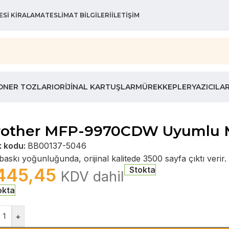
ESI KIRALAMA
TESLIMAT BILGILERI
İLETIŞIM
ONER TOZLARI
ORIJINAL KARTUŞLAR
MÜREKKEPLER
YAZICILA
rother MFP-9970CDW Uyumlu Mu
k kodu:
BB00137-5046
askı yoğunluğunda, orijinal kalitede 3500 sayfa çıktı verir.
445,45
Stokta
KDV dahil
okta
+