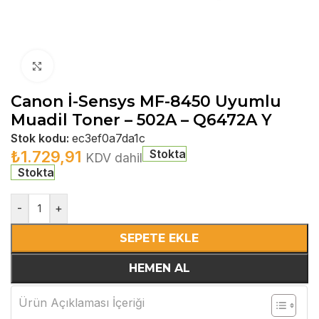
Büyütmek için tıklayın
Canon İ-Sensys MF-8450 Uyumlu
Muadil Toner – 502A – Q6472A Y
Stok kodu:
ec3ef0a7da1c
Stokta
₺
1.729,91
KDV dahil
Stokta
-
+
SEPETE EKLE
HEMEN AL
Ürün Açıklaması İçeriği