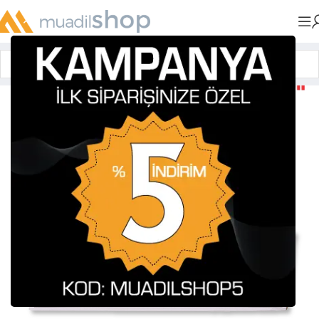
Anasayfa
»
Muadil Tonerler