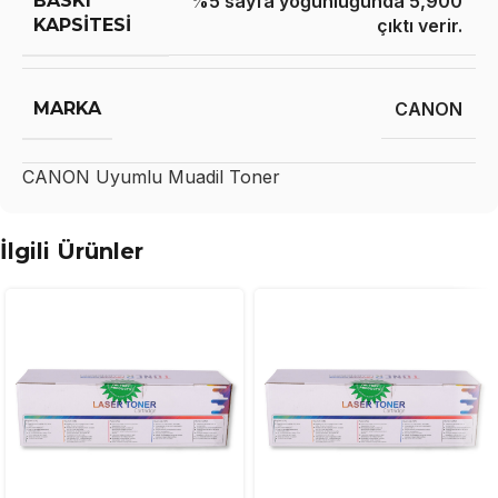
BASKI
%5 sayfa yoğunluğunda 5,900
KAPSITESI
çıktı verir.
MARKA
CANON
CANON
Uyumlu Muadil Toner
İlgili Ürünler