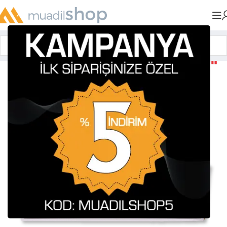
Anasayfa
»
Muadil Tonerler