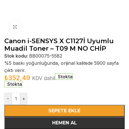
Büyütmek için tıklayın
Canon i-SENSYS X C1127İ Uyumlu
Muadil Toner – T09 M NO CHİP
Stok kodu:
BB00075-5582
%5 baskı yoğunluğunda, orijinal kalitede 5900 sayfa
çıktı verir.
Stokta
₺
352,49
KDV dahil
Stokta
-
+
SEPETE EKLE
HEMEN AL