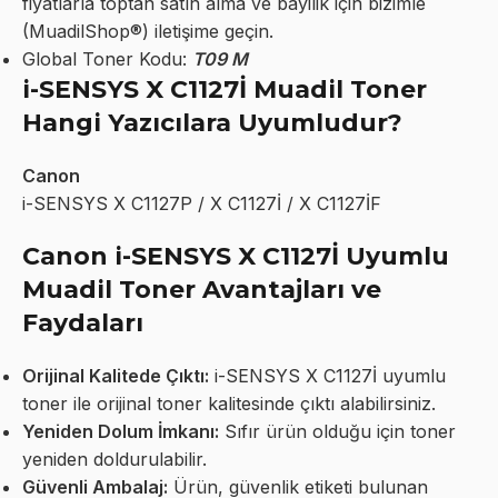
fiyatlarla toptan satın alma ve bayilik için bizimle
(MuadilShop®) iletişime geçin.
Global Toner Kodu:
T09 M
i-SENSYS X C1127İ Muadil Toner
Hangi Yazıcılara Uyumludur?
Canon
i-SENSYS X C1127P / X C1127İ / X C1127İF
Canon i-SENSYS X C1127İ Uyumlu
Muadil Toner Avantajları ve
Faydaları
Orijinal Kalitede Çıktı:
i-SENSYS X C1127İ uyumlu
toner ile orijinal toner kalitesinde çıktı alabilirsiniz.
Yeniden Dolum İmkanı:
Sıfır ürün olduğu için toner
yeniden doldurulabilir.
Güvenli Ambalaj:
Ürün, güvenlik etiketi bulunan