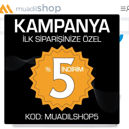
Anasayfa
»
Muadil Tonerler