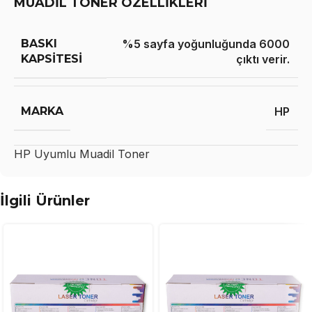
MUADİL TONER ÖZELLİKLERİ
BASKI
%5 sayfa yoğunluğunda 6000
KAPSITESI
çıktı verir.
MARKA
HP
HP
Uyumlu Muadil Toner
İlgili Ürünler