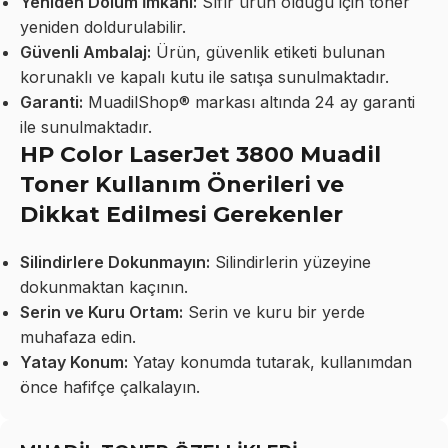
Yeniden Dolum İmkanı:
Sıfır ürün olduğu için toner
yeniden doldurulabilir.
Güvenli Ambalaj:
Ürün, güvenlik etiketi bulunan
korunaklı ve kapalı kutu ile satışa sunulmaktadır.
Garanti:
MuadilShop® markası altında 24 ay garanti
ile sunulmaktadır.
HP Color LaserJet 3800 Muadil
Toner Kullanım Önerileri ve
Dikkat Edilmesi Gerekenler
Silindirlere Dokunmayın:
Silindirlerin yüzeyine
dokunmaktan kaçının.
Serin ve Kuru Ortam:
Serin ve kuru bir yerde
muhafaza edin.
Yatay Konum:
Yatay konumda tutarak, kullanımdan
önce hafifçe çalkalayın.