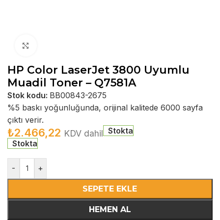
Büyütmek için tıklayın
HP Color LaserJet 3800 Uyumlu
Muadil Toner – Q7581A
Stok kodu:
BB00843-2675
%5 baskı yoğunluğunda, orijinal kalitede 6000 sayfa
çıktı verir.
Stokta
₺
2.466,22
KDV dahil
Stokta
-
+
SEPETE EKLE
HEMEN AL