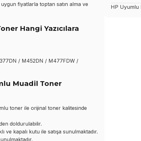
ygun fiyatlarla toptan satın alma ve
HP
Uyumlu M
oner Hangi Yazıcılara
M377DN / M452DN / M477FDW /
mlu Muadil Toner
toner ile orijinal toner kalitesinde
den doldurulabilir.
ı ve kapalı kutu ile satışa sunulmaktadır.
sunulmaktadır.