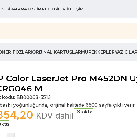
ESI KIRALAMA
TESLIMAT BILGILERI
İLETIŞIM
ONER TOZLARI
ORIJINAL KARTUŞLAR
MÜREKKEPLER
YAZICILA
 Color LaserJet Pro M452DN U
 CRG046 M
k kodu:
BB00063-5513
askı yoğunluğunda, orijinal kalitede 6500 sayfa çıktı verir.
354,20
Stokta
KDV dahil
okta