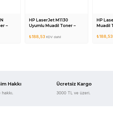
0N
HP LaserJet M1130
HP Lase
er –
Uyumlu Muadil Toner –
Muadil 
CE285A
₺
188,53
₺
188,53
KDV dahil
şim Hakkı
Ücretsiz Kargo
 hakkı.
3000 TL ve üzeri.