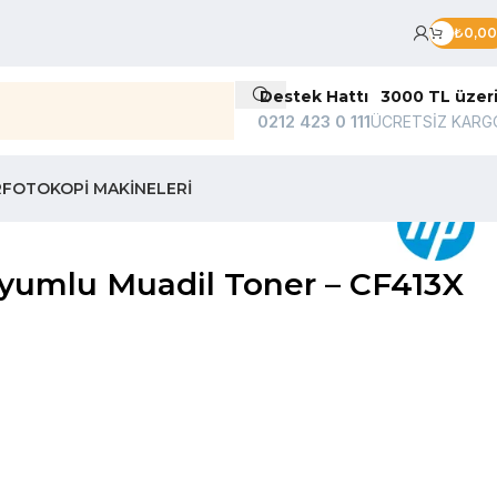
₺
0,00
Destek Hattı
3000 TL üzer
0212 423 0 111
ÜCRETSİZ KARG
R
FOTOKOPI MAKINELERI
yumlu Muadil Toner – CF413X