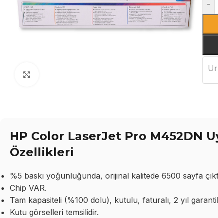
-
Ür
Büyütmek için tıklayın
HP Color LaserJet Pro M452DN U
Özellikleri
%5 baskı yoğunluğunda, orijinal kalitede 6500 sayfa çıktı
Chip VAR.
Tam kapasiteli (%100 dolu), kutulu, faturalı, 2 yıl garantil
Kutu görselleri temsilidir.