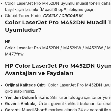
Color LaserJet Pro M452DN uyumlu muadil toneri daha u
bayilik için bizimle (MuadilShop®) iletişime geçin.
Global Toner Kodu:
CF413X / CRG046 M
Color LaserJet Pro M452DN Muadil T
Uyumludur?
HP
Color LaserJet Pro M452DN / M452NW / M452DW / 
M477fnw
HP Color LaserJet Pro M452DN Uyu
Avantajları ve Faydaları
Orijinal Kalitede Çıktı:
Color LaserJet Pro M452DN uyumlu 
çıktı alabilirsiniz.
Yeniden Dolum İmkanı:
Sıfır ürün olduğu için toner yeni
Güvenli Ambalaj:
Ürün, güvenlik etiketi bulunan korunakl
Garanti:
MuadilShop® markası altında 24 ay garanti ile 