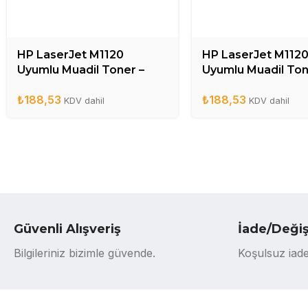
HP LaserJet M1120
HP LaserJet M112
Uyumlu Muadil Toner –
Uyumlu Muadil Ton
CB436A
CB436A
₺
188,53
₺
188,53
KDV dahil
KDV dahil
Güvenli Alışveriş
İade/Deği
Bilgileriniz bizimle güvende.
Koşulsuz iade