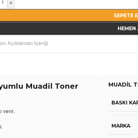
+
SEPETE 
HEMEN 
ün Açıklaması İçeriği
MUADİL T
yumlu Muadil Toner
BASKI KA
 verir.
MARKA
i.