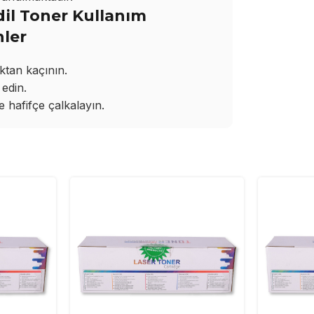
il Toner Kullanım
nler
ktan kaçının.
edin.
hafifçe çalkalayın.