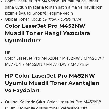
Color LaserJet Pro M452NW uyumlu muadil toneri
daha uygun fiyatlarla toptan satın alma ve bayilik için
bizimle (MuadilShop®) iletişime geçin.
Global Toner Kodu:
CF413A / CRG046 M
Color LaserJet Pro M452NW
Muadil Toner Hangi Yazıcılara
Uyumludur?
HP
Color LaserJet Pro M452DN / M452NW / M452DW /
M377DN / M452DN / M477FDW / M477fnw
HP Color LaserJet Pro M452NW
Uyumlu Muadil Toner Avantajları
ve Faydaları
Orijinal Kalitede Çıktı:
Color LaserJet Pro M452NW
uyumlu toner ile orijinal toner kalitesinde çıktı