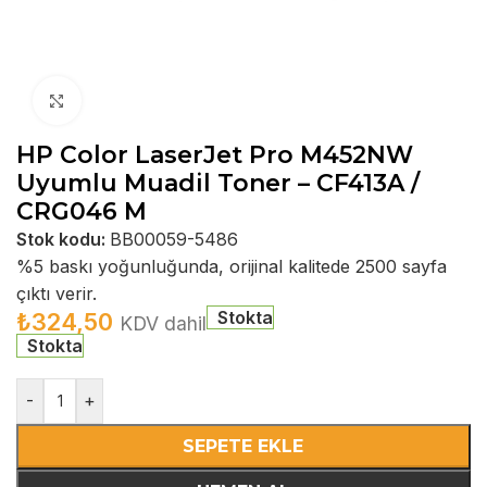
Büyütmek için tıklayın
HP Color LaserJet Pro M452NW
Uyumlu Muadil Toner – CF413A /
CRG046 M
Stok kodu:
BB00059-5486
%5 baskı yoğunluğunda, orijinal kalitede 2500 sayfa
çıktı verir.
Stokta
₺
324,50
KDV dahil
Stokta
-
+
SEPETE EKLE