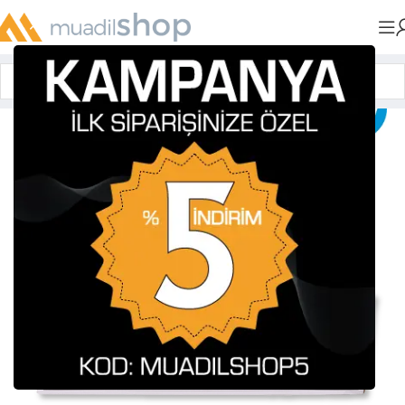
Anasayfa
»
Muadil Tonerler