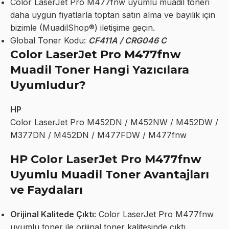
Color LaserJet Pro M477fnw uyumlu muadil toneri
daha uygun fiyatlarla toptan satın alma ve bayilik için
bizimle (MuadilShop®) iletişime geçin.
Global Toner Kodu:
CF411A / CRG046 C
Color LaserJet Pro M477fnw
Muadil Toner Hangi Yazıcılara
Uyumludur?
HP
Color LaserJet Pro M452DN / M452NW / M452DW /
M377DN / M452DN / M477FDW / M477fnw
HP Color LaserJet Pro M477fnw
Uyumlu Muadil Toner Avantajları
ve Faydaları
Orijinal Kalitede Çıktı:
Color LaserJet Pro M477fnw
uyumlu toner ile orijinal toner kalitesinde çıktı