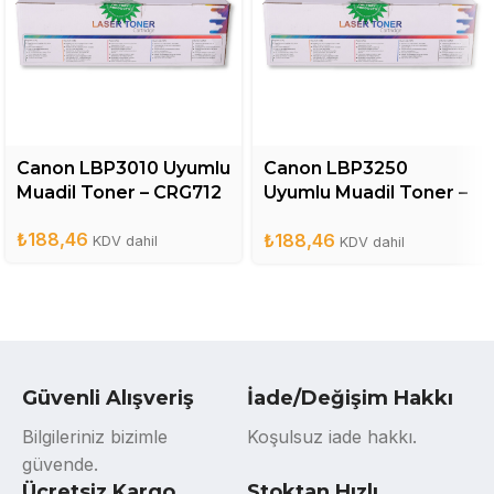
Canon LBP3010 Uyumlu
Canon LBP3250
Muadil Toner – CRG712
Uyumlu Muadil Toner –
CRG713
₺
188,46
₺
188,46
KDV dahil
KDV dahil
Güvenli Alışveriş
İade/Değişim Hakkı
Bilgileriniz bizimle
Koşulsuz iade hakkı.
güvende.
Ücretsiz Kargo
Stoktan Hızlı