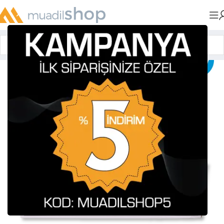
Anasayfa
»
Muadil Tonerler