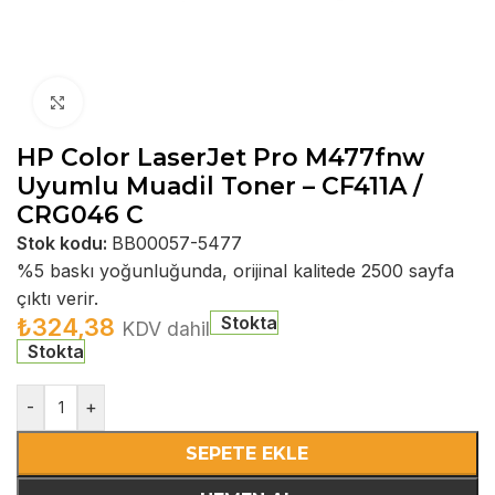
Büyütmek için tıklayın
HP Color LaserJet Pro M477fnw
Uyumlu Muadil Toner – CF411A /
CRG046 C
Stok kodu:
BB00057-5477
%5 baskı yoğunluğunda, orijinal kalitede 2500 sayfa
çıktı verir.
Stokta
₺
324,38
KDV dahil
Stokta
-
+
SEPETE EKLE