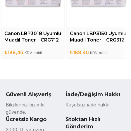
Canon LBP3018 Uyumlu
Canon LBP3150 Uyumlu
Muadil Toner – CRG712
Muadil Toner – CRG312
₺
188,46
₺
188,46
KDV dahil
KDV dahil
Güvenli Alışveriş
İade/Değişim Hakkı
Bilgileriniz bizimle
Koşulsuz iade hakkı.
güvende.
Ücretsiz Kargo
Stoktan Hızlı
Gönderim
3000 TL ve üzeri.