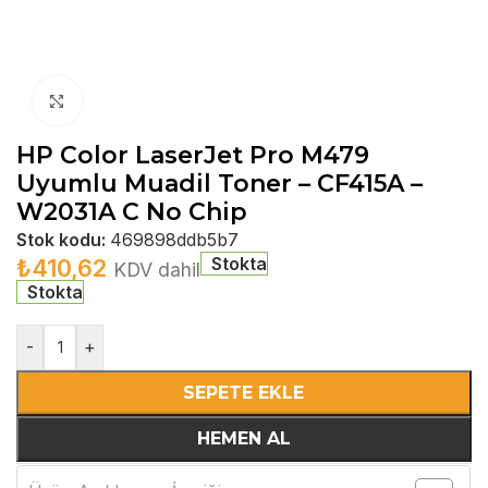
Büyütmek için tıklayın
HP Color LaserJet Pro M479
Uyumlu Muadil Toner – CF415A –
W2031A C No Chip
Stok kodu:
469898ddb5b7
Stokta
₺
410,62
KDV dahil
Stokta
-
+
SEPETE EKLE
HEMEN AL