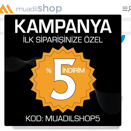
Anasayfa
»
Muadil Tonerler