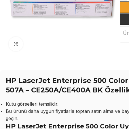
Ür
Büyütmek için tıklayın
HP LaserJet Enterprise 500 Colo
507A – CE250A/CE400A BK Özellik
Kutu görselleri temsilidir.
Bu ürünü daha uygun fiyatlarla toptan satın alma ve bayil
geçin.
HP LaserJet Enterprise 500 Color U