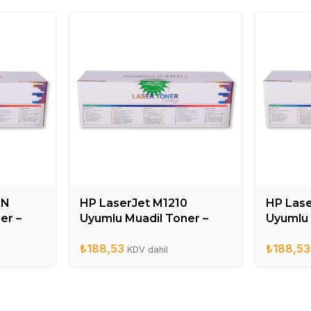
0N
HP LaserJet M1210
HP Las
er –
Uyumlu Muadil Toner –
Uyumlu 
CE285A
CE285
₺
188,53
₺
188,53
KDV dahil