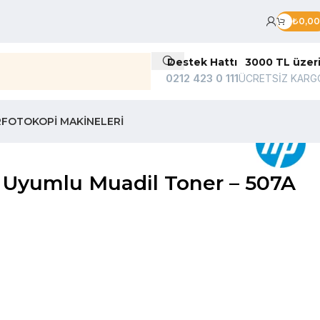
₺
0,00
Destek Hattı
3000 TL üzer
0212 423 0 111
ÜCRETSİZ KARG
R
FOTOKOPI MAKINELERI
r Uyumlu Muadil Toner – 507A