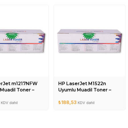
erJet m1217NFW
HP LaserJet M1522n
Muadil Toner –
Uyumlu Muadil Toner –
A
CB436A
₺
188,53
KDV dahil
KDV dahil