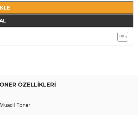
EKLE
AL
ONER ÖZELLİKLERİ
uadil Toner