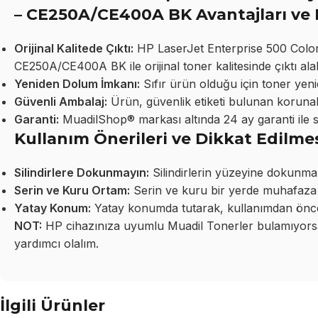
– CE250A/CE400A BK Avantajları ve 
Orijinal Kalitede Çıktı:
HP LaserJet Enterprise 500 Colo
CE250A/CE400A BK ile orijinal toner kalitesinde çıktı alabi
Yeniden Dolum İmkanı:
Sıfır ürün olduğu için toner yeni
Güvenli Ambalaj:
Ürün, güvenlik etiketi bulunan korunakl
Garanti:
MuadilShop® markası altında 24 ay garanti ile 
Kullanım Önerileri ve Dikkat Edilme
Silindirlere Dokunmayın:
Silindirlerin yüzeyine dokunma
Serin ve Kuru Ortam:
Serin ve kuru bir yerde muhafaza 
Yatay Konum:
Yatay konumda tutarak, kullanımdan önce 
NOT:
HP cihazınıza uyumlu Muadil Tonerler bulamıyorsan
yardımcı olalım.
İlgili Ürünler