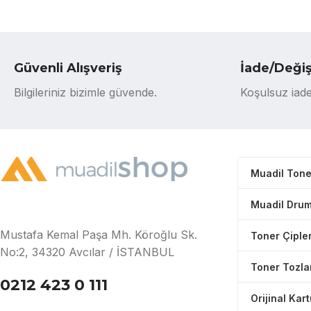
Güvenli Alışveriş
İade/Deği
Bilgileriniz bizimle güvende.
Koşulsuz iade
Muadil Tone
Muadil Drum
Mustafa Kemal Paşa Mh. Köroğlu Sk.
Toner Çipler
No:2, 34320 Avcılar / İSTANBUL
Toner Tozla
0212 423 0 111
Orijinal Kar