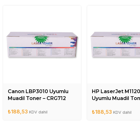
Canon LBP3010 Uyumlu
HP LaserJet M112
Muadil Toner – CRG712
Uyumlu Muadil Ton
CB436A
₺
188,53
₺
188,53
KDV dahil
KDV dahil