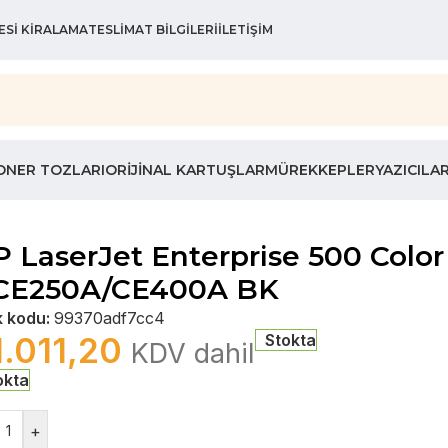
ESI KIRALAMA
TESLIMAT BILGILERI
İLETIŞIM
ONER TOZLARI
ORIJINAL KARTUŞLAR
MÜREKKEPLER
YAZICILA
 LaserJet Enterprise 500 Colo
 CE250A/CE400A BK
k kodu:
99370adf7cc4
1.011,20
Stokta
KDV dahil
okta
+