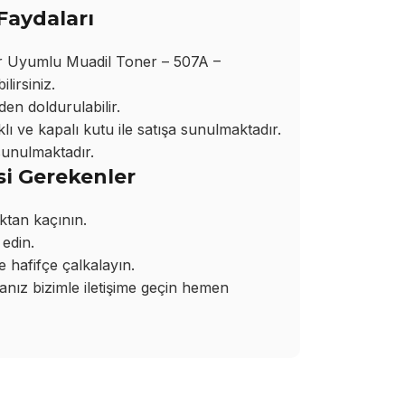
Faydaları
r Uyumlu Muadil Toner – 507A –
lirsiniz.
den doldurulabilir.
ı ve kapalı kutu ile satışa sunulmaktadır.
sunulmaktadır.
si Gerekenler
ktan kaçının.
edin.
hafifçe çalkalayın.
ız bizimle iletişime geçin hemen