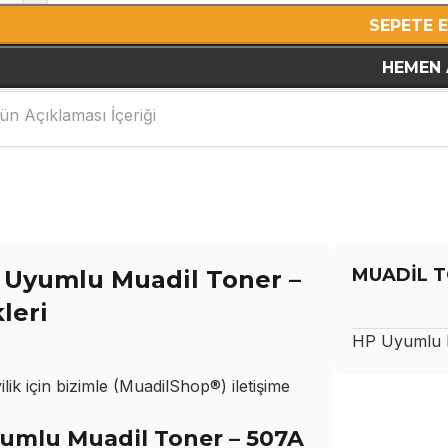
SEPETE 
HEMEN 
ün Açıklaması İçeriği
MUADİL T
r Uyumlu Muadil Toner –
leri
HP
Uyumlu M
ik için bizimle (MuadilShop®) iletişime
yumlu Muadil Toner – 507A