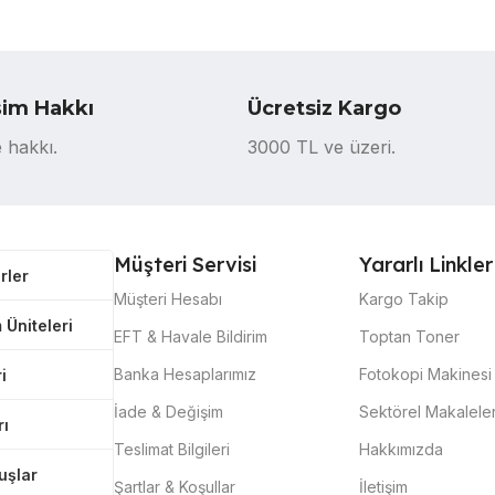
şim Hakkı
Ücretsiz Kargo
 hakkı.
3000 TL ve üzeri.
Müşteri Servisi
Yararlı Linkler
rler
Müşteri Hesabı
Kargo Takip
 Üniteleri
EFT & Havale Bildirim
Toptan Toner
Banka Hesaplarımız
Fotokopi Makinesi 
i
İade & Değişim
Sektörel Makalele
rı
Teslimat Bilgileri
Hakkımızda
tuşlar
Şartlar & Koşullar
İletişim