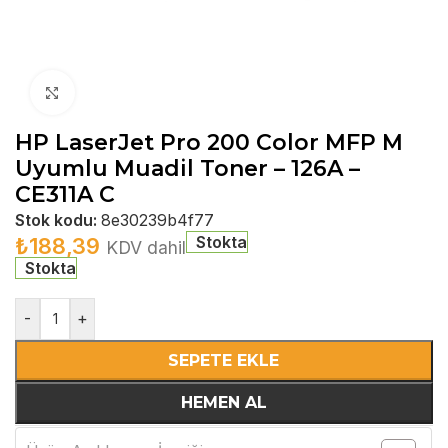
Büyütmek için tıklayın
HP LaserJet Pro 200 Color MFP M
Uyumlu Muadil Toner – 126A –
CE311A C
Stok kodu:
8e30239b4f77
Stokta
₺
188,39
KDV dahil
Stokta
-
+
SEPETE EKLE
HEMEN AL