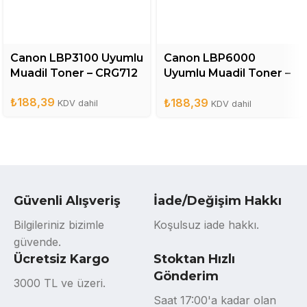
Canon LBP3100 Uyumlu
Canon LBP6000
Muadil Toner – CRG712
Uyumlu Muadil Toner –
CRG725
₺
188,39
₺
188,39
KDV dahil
KDV dahil
Güvenli Alışveriş
İade/Değişim Hakkı
Bilgileriniz bizimle
Koşulsuz iade hakkı.
güvende.
Ücretsiz Kargo
Stoktan Hızlı
Gönderim
3000 TL ve üzeri.
Saat 17:00'a kadar olan