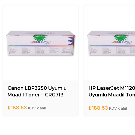
Canon LBP3250 Uyumlu
HP LaserJet M112
Muadil Toner – CRG713
Uyumlu Muadil Ton
CB436A
₺
188,53
₺
188,53
KDV dahil
KDV dahil