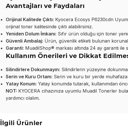
Avantajları ve Faydaları
Orijinal Kalitede Çıktı:
Kyocera Ecosys P6230cdn Uyumlu
orijinal toner kalitesinde çıktı alabilirsiniz.
Yeniden Dolum İmkanı:
Sıfır ürün olduğu için toner yeni
Güvenli Ambalaj:
Ürün, güvenlik etiketi bulunan korunakl
Garanti:
MuadilShop® markası altında 24 ay garanti ile 
Kullanım Önerileri ve Dikkat Edilme
Silindirlere Dokunmayın:
Silindirlerin yüzeyine dokunma
Serin ve Kuru Ortam:
Serin ve kuru bir yerde muhafaza 
Yatay Konum:
Yatay konumda tutarak, kullanımdan önce 
NOT:
KYOCERA cihazınıza uyumlu Muadil Tonerler bulamı
yardımcı olalım.
İlgili Ürünler