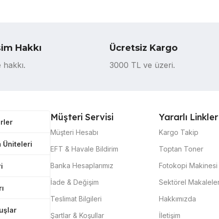
şim Hakkı
Ücretsiz Kargo
 hakkı.
3000 TL ve üzeri.
Müşteri Servisi
Yararlı Linkler
rler
Müşteri Hesabı
Kargo Takip
 Üniteleri
EFT & Havale Bildirim
Toptan Toner
Banka Hesaplarımız
Fotokopi Makinesi 
i
İade & Değişim
Sektörel Makalele
rı
Teslimat Bilgileri
Hakkımızda
tuşlar
Şartlar & Koşullar
İletişim