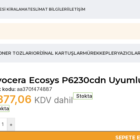
ESI KIRALAMA
TESLIMAT BILGILERI
İLETIŞIM
ONER TOZLARI
ORIJINAL KARTUŞLAR
MÜREKKEPLER
YAZICILA
ocera Ecosys P6230cdn Uyumlu
k kodu:
aa370f474887
377,06
Stokta
KDV dahil
okta
+
SEPETE 