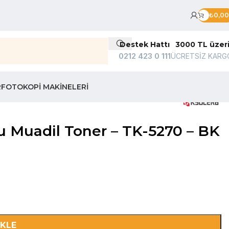
₺
0,00
Destek Hattı
3000 TL üzer
0212 423 0 111
ÜCRETSİZ KARG
R
FOTOKOPI MAKINELERI
 Muadil Toner – TK-5270 – BK
EKLE