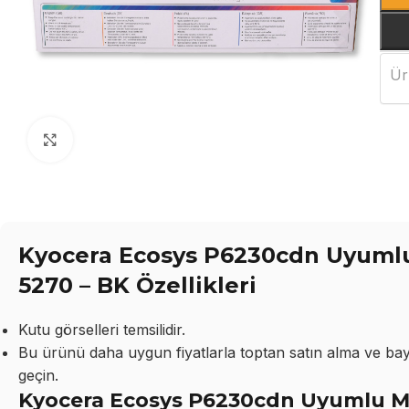
Ür
Büyütmek için tıklayın
Kyocera Ecosys P6230cdn Uyumlu
5270 – BK Özellikleri
Kutu görselleri temsilidir.
Bu ürünü daha uygun fiyatlarla toptan satın alma ve bayil
geçin.
Kyocera Ecosys P6230cdn Uyumlu Mu