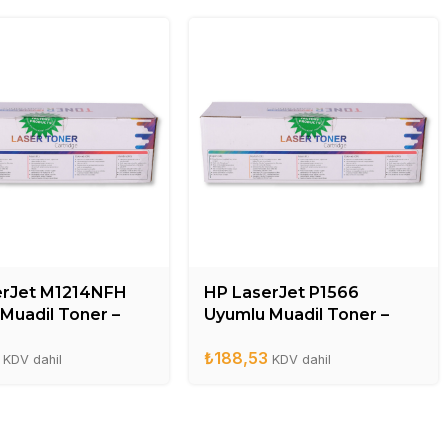
erJet M1214NFH
HP LaserJet P1566
Muadil Toner –
Uyumlu Muadil Toner –
A
CE278A
₺
188,53
KDV dahil
KDV dahil