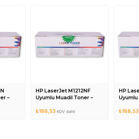
0N
HP LaserJet M1212NF
HP Las
er –
Uyumlu Muadil Toner –
Uyumlu 
CE285A
CE285
₺
188,53
₺
188,53
KDV dahil