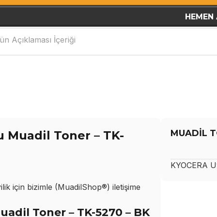
HEMEN 
ün Açıklaması İçeriği
MUADİL T
 Muadil Toner – TK-
KYOCERA
Uy
ik için bizimle (MuadilShop®) iletişime
adil Toner – TK-5270 – BK