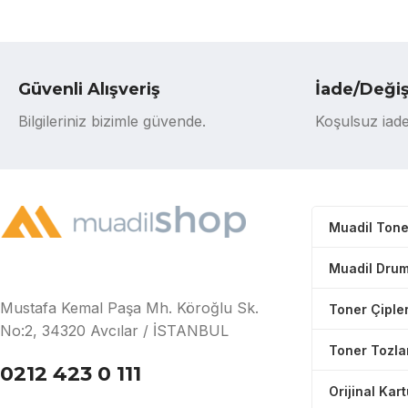
Güvenli Alışveriş
İade/Deği
Bilgileriniz bizimle güvende.
Koşulsuz iade
Muadil Tone
Muadil Drum
Mustafa Kemal Paşa Mh. Köroğlu Sk.
Toner Çipler
No:2, 34320 Avcılar / İSTANBUL
Toner Tozla
0212 423 0 111
Orijinal Kar