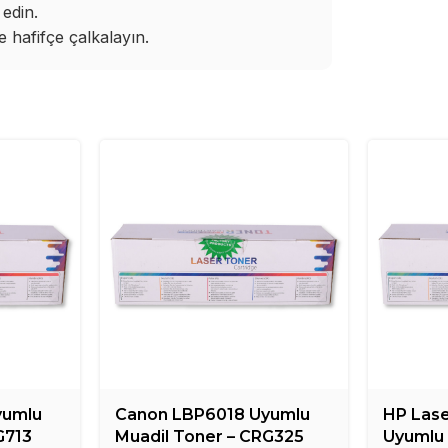
edin.
hafifçe çalkalayın.
yumlu
Canon LBP6018 Uyumlu
HP Lase
G713
Muadil Toner – CRG325
Uyumlu 