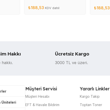
CE285
₺
188,53
₺
188,53
KDV dahil
şim Hakkı
Ücretsiz Kargo
 hakkı.
3000 TL ve üzeri.
Müşteri Servisi
Yararlı Linkler
rler
Müşteri Hesabı
Kargo Takip
 Üniteleri
EFT & Havale Bildirim
Toptan Toner