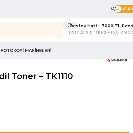
₺
0,00
Destek Hattı
3000 TL üzer
0212 423 0 111
ÜCRETSİZ KARG
R
FOTOKOPI MAKINELERI
l Toner – TK1110