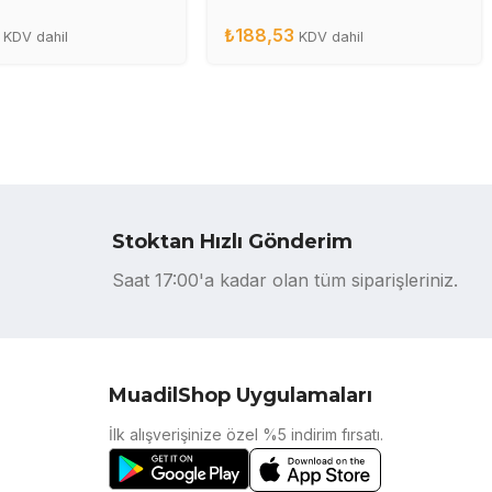
A
CB436A
₺
188,53
KDV dahil
KDV dahil
Stoktan Hızlı Gönderim
Saat 17:00'a kadar olan tüm siparişleriniz.
MuadilShop Uygulamaları
İlk alışverişinize özel %5 indirim fırsatı.