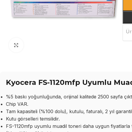
Ür
Büyütmek için tıklayın
Kyocera FS-1120mfp Uyumlu Muadi
%5 baskı yoğunluğunda, orijinal kalitede 2500 sayfa çıktı
Chip VAR.
Tam kapasiteli (%100 dolu), kutulu, faturalı, 2 yıl garantil
Kutu görselleri temsilidir.
FS-1120mfp uyumlu muadil toneri daha uygun fiyatlarla to