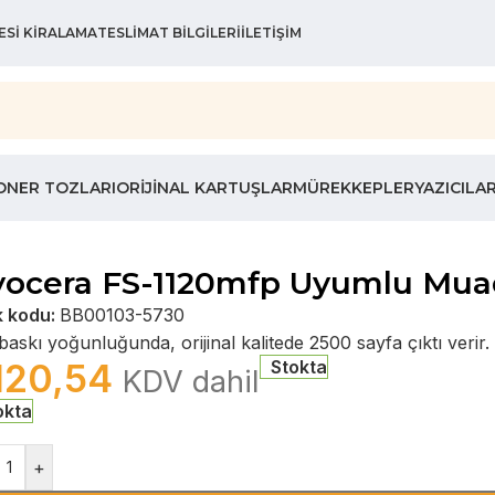
ESI KIRALAMA
TESLIMAT BILGILERI
İLETIŞIM
ONER TOZLARI
ORIJINAL KARTUŞLAR
MÜREKKEPLER
YAZICILA
ocera FS-1120mfp Uyumlu Muadi
k kodu:
BB00103-5730
askı yoğunluğunda, orijinal kalitede 2500 sayfa çıktı verir.
120,54
Stokta
KDV dahil
okta
+