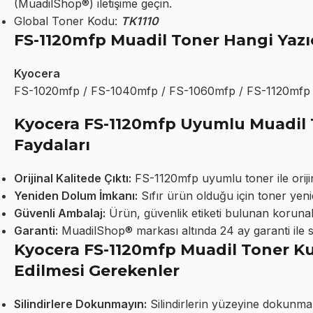
(MuadilShop®) iletişime geçin.
Global Toner Kodu:
TK1110
FS-1120mfp Muadil Toner Hangi Yazı
Kyocera
FS-1020mfp / FS-1040mfp / FS-1060mfp / FS-1120mfp
Kyocera FS-1120mfp Uyumlu Muadil T
Faydaları
Orijinal Kalitede Çıktı:
FS-1120mfp uyumlu toner ile orijinal
Yeniden Dolum İmkanı:
Sıfır ürün olduğu için toner yeni
Güvenli Ambalaj:
Ürün, güvenlik etiketi bulunan korunakl
Garanti:
MuadilShop® markası altında 24 ay garanti ile 
Kyocera FS-1120mfp Muadil Toner Ku
Edilmesi Gerekenler
Silindirlere Dokunmayın:
Silindirlerin yüzeyine dokunma