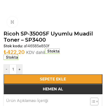
Büyütmek için tıklayın
Ricoh SP-3500SF Uyumlu Muadil
Toner – SP3400
Stok kodu:
a146585e850f
Stokta
₺
422,20
KDV dahil
Stokta
-
+
SEPETE EKLE
HEMEN AL
Ürün Açıklaması İçeriği