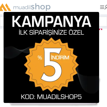
Anasayfa
»
Muadil Tonerler