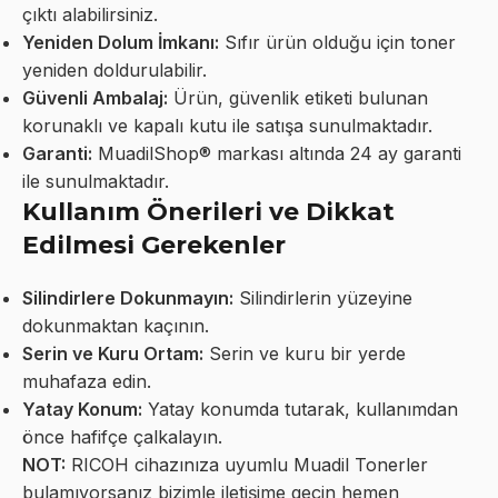
çıktı alabilirsiniz.
Yeniden Dolum İmkanı:
Sıfır ürün olduğu için toner
yeniden doldurulabilir.
Güvenli Ambalaj:
Ürün, güvenlik etiketi bulunan
korunaklı ve kapalı kutu ile satışa sunulmaktadır.
Garanti:
MuadilShop® markası altında 24 ay garanti
ile sunulmaktadır.
Kullanım Önerileri ve Dikkat
Edilmesi Gerekenler
Silindirlere Dokunmayın:
Silindirlerin yüzeyine
dokunmaktan kaçının.
Serin ve Kuru Ortam:
Serin ve kuru bir yerde
muhafaza edin.
Yatay Konum:
Yatay konumda tutarak, kullanımdan
önce hafifçe çalkalayın.
NOT:
RICOH cihazınıza uyumlu Muadil Tonerler
bulamıyorsanız bizimle iletişime geçin hemen