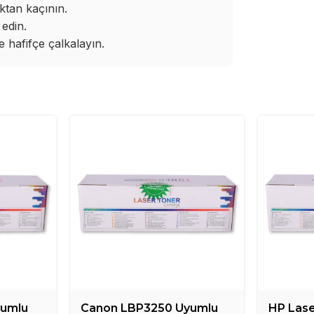
ktan kaçının.
edin.
hafifçe çalkalayın.
yumlu
Canon LBP3250 Uyumlu
HP Las