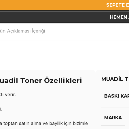
SEPETE 
HEMEN 
ün Açıklaması İçeriği
MUADİL T
il Toner Özellikleri
ı verir.
BASKI KA
i.
MARKA
optan satın alma ve bayilik için bizimle