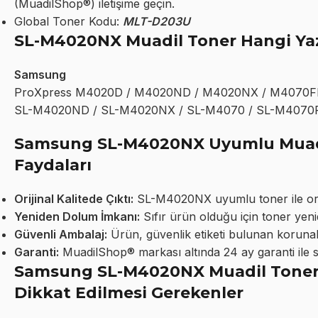
(MuadilShop®) iletişime geçin.
Global Toner Kodu:
MLT-D203U
SL-M4020NX Muadil Toner Hangi Yaz
Samsung
ProXpress M4020D / M4020ND / M4020NX / M4070F
SL-M4020ND / SL-M4020NX / SL-M4070 / SL-M4070
Samsung SL-M4020NX Uyumlu Muadil
Faydaları
Orijinal Kalitede Çıktı:
SL-M4020NX uyumlu toner ile orijina
Yeniden Dolum İmkanı:
Sıfır ürün olduğu için toner yeni
Güvenli Ambalaj:
Ürün, güvenlik etiketi bulunan korunakl
Garanti:
MuadilShop® markası altında 24 ay garanti ile 
Samsung SL-M4020NX Muadil Toner K
Dikkat Edilmesi Gerekenler