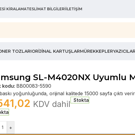
ESI KIRALAMA
TESLIMAT BILGILERI
İLETIŞIM
ONER TOZLARI
ORIJINAL KARTUŞLAR
MÜREKKEPLER
YAZICILA
amsung SL-M4020NX Uyumlu Mu
k kodu:
BB00083-5590
askı yoğunluğunda, orijinal kalitede 15000 sayfa çıktı verir
541,02
Stokta
KDV dahil
okta
+