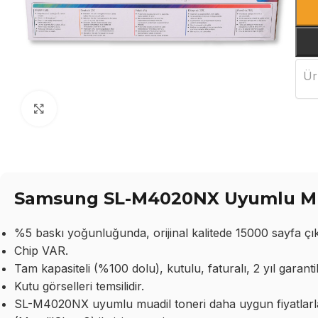
Ür
Büyütmek için tıklayın
Samsung SL-M4020NX Uyumlu Muad
%5 baskı yoğunluğunda, orijinal kalitede 15000 sayfa çıkt
Chip VAR.
Tam kapasiteli (%100 dolu), kutulu, faturalı, 2 yıl garantil
Kutu görselleri temsilidir.
SL-M4020NX uyumlu muadil toneri daha uygun fiyatlarla t