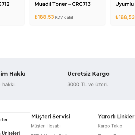
G712
Muadil Toner – CRG713
Uyumlu 
CE285
₺
188,53
₺
188,53
KDV dahil
şim Hakkı
Ücretsiz Kargo
 hakkı.
3000 TL ve üzeri.
Müşteri Servisi
Yararlı Linkler
rler
Müşteri Hesabı
Kargo Takip
 Üniteleri