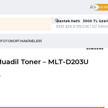
₺
0,00
Destek Hattı
3000 TL üzer
0212 423 0 111
ÜCRETSİZ KARG
R
FOTOKOPI MAKINELERI
adil Toner – MLT-D203U
.