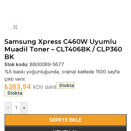
Büyütmek için tıklayın
Samsung Xpress C460W Uyumlu
Muadil Toner – CLT406BK / CLP360
BK
Stok kodu:
BB00089-5677
%5 baskı yoğunluğunda, orijinal kalitede 1500 sayfa
çıktı verir.
Stokta
₺
263,94
KDV dahil
Stokta
-
+
SEPETE EKLE