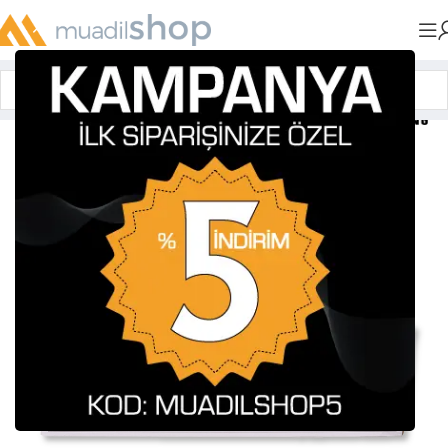
Anasayfa
»
Muadil Tonerler