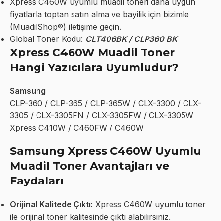
Xpress C460W uyumlu muadil toneri daha uygun
fiyatlarla toptan satın alma ve bayilik için bizimle
(MuadilShop®) iletişime geçin.
Global Toner Kodu:
CLT406BK / CLP360 BK
Xpress C460W Muadil Toner
Hangi Yazıcılara Uyumludur?
Samsung
CLP-360 / CLP-365 / CLP-365W / CLX-3300 / CLX-
3305 / CLX-3305FN / CLX-3305FW / CLX-3305W
Xpress C410W / C460FW / C460W
Samsung Xpress C460W Uyumlu
Muadil Toner Avantajları ve
Faydaları
Orijinal Kalitede Çıktı:
Xpress C460W uyumlu toner
ile orijinal toner kalitesinde çıktı alabilirsiniz.