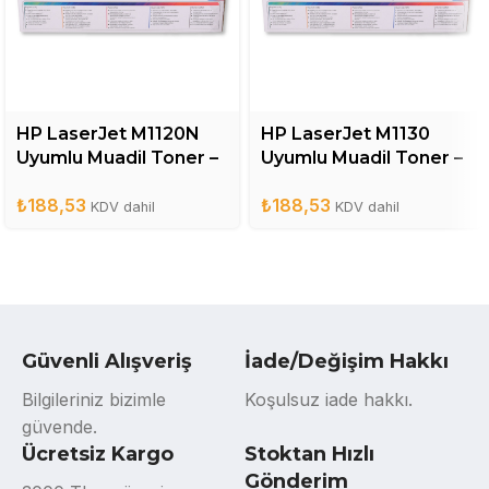
HP LaserJet M1120N
HP LaserJet M1130
Uyumlu Muadil Toner –
Uyumlu Muadil Toner –
CB436A
CE285A
₺
188,53
₺
188,53
KDV dahil
KDV dahil
Güvenli Alışveriş
İade/Değişim Hakkı
Bilgileriniz bizimle
Koşulsuz iade hakkı.
güvende.
Ücretsiz Kargo
Stoktan Hızlı
Gönderim