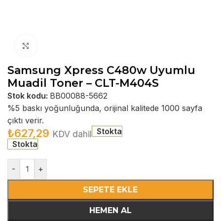
Büyütmek için tıklayın
Samsung Xpress C480w Uyumlu
Muadil Toner – CLT-M404S
Stok kodu:
BB00088-5662
%5 baskı yoğunluğunda, orijinal kalitede 1000 sayfa
çıktı verir.
Stokta
₺
627,29
KDV dahil
Stokta
-
+
SEPETE EKLE
HEMEN AL