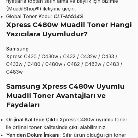
fiyatlarla toptan satın alma ve bayilik için bizimle
(MuadilShop®) iletişime geçin.
Global Toner Kodu:
CLT-M404S
Xpress C480w Muadil Toner Hangi
Yazıcılara Uyumludur?
Samsung
Xpress C430 / C430w / C432 / C432w / C433 /
C433w / C480 / C480w / C482 / C482w / C483 /
C483w
Samsung Xpress C480w Uyumlu
Muadil Toner Avantajları ve
Faydaları
Orijinal Kalitede Çıktı:
Xpress C480w uyumlu toner
ile orijinal toner kalitesinde çıktı alabilirsiniz.
Yeniden Dolum İmkanı:
Sıfır ürün olduğu için toner