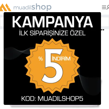
Anasayfa
»
Muadil Tonerler