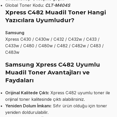
Global Toner Kodu:
CLT-M404S
Xpress C482 Muadil Toner Hangi
Yazıcılara Uyumludur?
Samsung
Xpress C430 / C430w / C432 / C432w / C433 /
C433w / C480 / C480w / C482 / C482w / C483 /
C483w
Samsung Xpress C482 Uyumlu
Muadil Toner Avantajları ve
Faydaları
Orijinal Kalitede Çıktı:
Xpress C482 uyumlu toner ile
orijinal toner kalitesinde çıktı alabilirsiniz.
Yeniden Dolum İmkanı:
Sıfır ürün olduğu için toner
yeniden doldurulabilir.