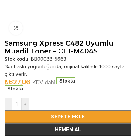
Büyütmek için tıklayın
Samsung Xpress C482 Uyumlu
Muadil Toner – CLT-M404S
Stok kodu:
BB00088-5663
%5 baskı yoğunluğunda, orijinal kalitede 1000 sayfa
çıktı verir.
Stokta
₺
627,06
KDV dahil
Stokta
-
+
SEPETE EKLE
HEMEN AL