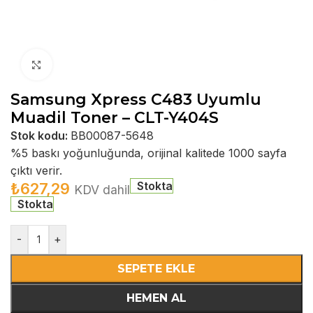
Büyütmek için tıklayın
Samsung Xpress C483 Uyumlu
Muadil Toner – CLT-Y404S
Stok kodu:
BB00087-5648
%5 baskı yoğunluğunda, orijinal kalitede 1000 sayfa
çıktı verir.
Stokta
₺
627,29
KDV dahil
Stokta
-
+
SEPETE EKLE
HEMEN AL