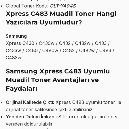
Global Toner Kodu:
CLT-Y404S
Xpress C483 Muadil Toner Hangi
Yazıcılara Uyumludur?
Samsung
Xpress C430 / C430w / C432 / C432w / C433 /
C433w / C480 / C480w / C482 / C482w / C483 /
C483w
Samsung Xpress C483 Uyumlu
Muadil Toner Avantajları ve
Faydaları
Orijinal Kalitede Çıktı:
Xpress C483 uyumlu toner ile
orijinal toner kalitesinde çıktı alabilirsiniz.
Yeniden Dolum İmkanı:
Sıfır ürün olduğu için toner
yeniden doldurulabilir.