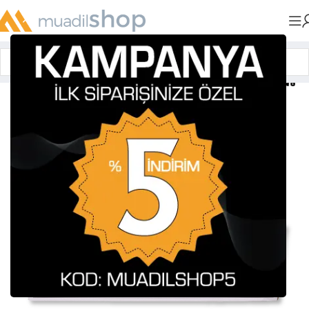
Anasayfa
»
Muadil Tonerler