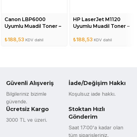
Canon LBP6000
HP LaserJet M1120
Uyumlu Muadil Toner –
Uyumlu Muadil Toner –
CRG725
CB436A
₺
188,53
₺
188,53
KDV dahil
KDV dahil
Güvenli Alışveriş
İade/Değişim Hakkı
Bilgileriniz bizimle
Koşulsuz iade hakkı.
güvende.
Ücretsiz Kargo
Stoktan Hızlı
Gönderim
3000 TL ve üzeri.
Saat 17:00'a kadar olan
tüm siparişleriniz.