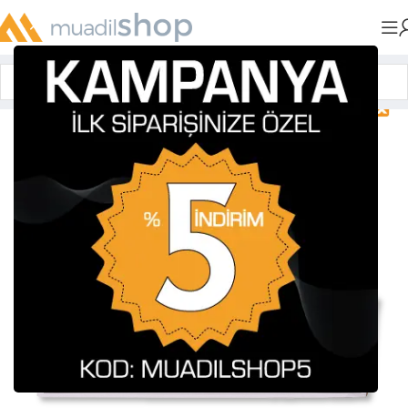
Anasayfa
»
Muadil Tonerler