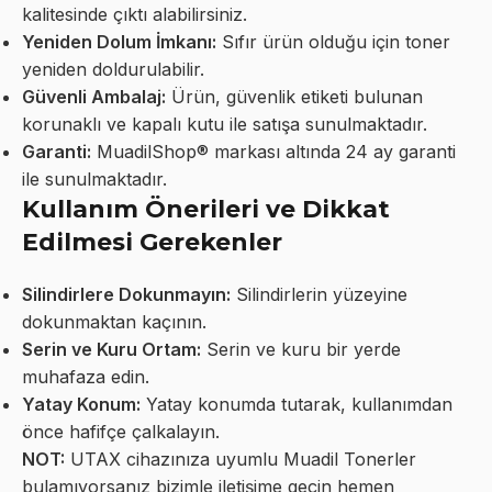
kalitesinde çıktı alabilirsiniz.
Yeniden Dolum İmkanı:
Sıfır ürün olduğu için toner
yeniden doldurulabilir.
Güvenli Ambalaj:
Ürün, güvenlik etiketi bulunan
korunaklı ve kapalı kutu ile satışa sunulmaktadır.
Garanti:
MuadilShop® markası altında 24 ay garanti
ile sunulmaktadır.
Kullanım Önerileri ve Dikkat
Edilmesi Gerekenler
Silindirlere Dokunmayın:
Silindirlerin yüzeyine
dokunmaktan kaçının.
Serin ve Kuru Ortam:
Serin ve kuru bir yerde
muhafaza edin.
Yatay Konum:
Yatay konumda tutarak, kullanımdan
önce hafifçe çalkalayın.
NOT:
UTAX cihazınıza uyumlu Muadil Tonerler
bulamıyorsanız bizimle iletişime geçin hemen