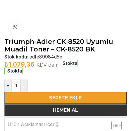
Büyütmek için tıklayın
Triumph-Adler CK-8520 Uyumlu
Muadil Toner – CK-8520 BK
Stok kodu:
adfe89984d5b
Stokta
₺
1.079,36
KDV dahil
Stokta
-
+
SEPETE EKLE
HEMEN AL
Ürün Açıklaması İçeriği