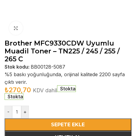
Büyütmek için tıklayın
Brother MFC9330CDW Uyumlu
Muadil Toner – TN225 / 245 / 255 /
265 C
Stok kodu:
BB00128-5087
%5 baskı yoğunluğunda, orijinal kalitede 2200 sayfa
çıktı verir.
Stokta
₺
270,70
KDV dahil
Stokta
-
+
SEPETE EKLE