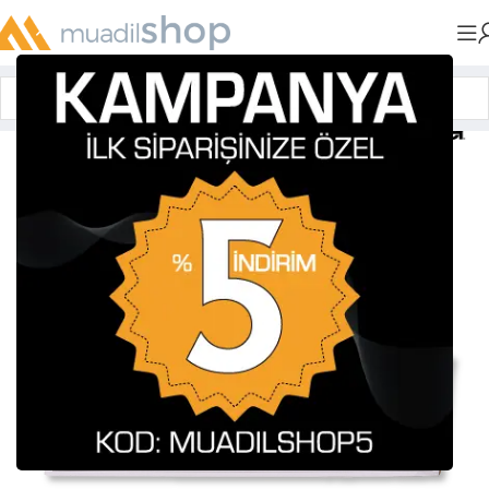
Anasayfa
»
Muadil Tonerler