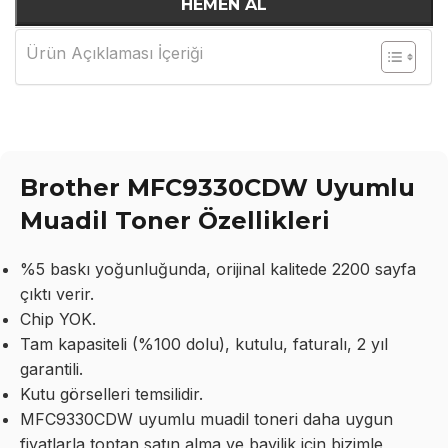
HEMEN AL
Ürün Açıklaması İçeriği
Brother MFC9330CDW Uyumlu
Muadil Toner Özellikleri
%5 baskı yoğunluğunda, orijinal kalitede 2200 sayfa
çıktı verir.
Chip YOK.
Tam kapasiteli (%100 dolu), kutulu, faturalı, 2 yıl
garantili.
Kutu görselleri temsilidir.
MFC9330CDW uyumlu muadil toneri daha uygun
fiyatlarla toptan satın alma ve bayilik için bizimle