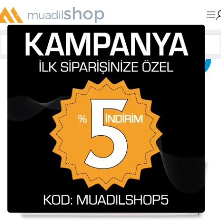
Anasayfa
»
Muadil Tonerler