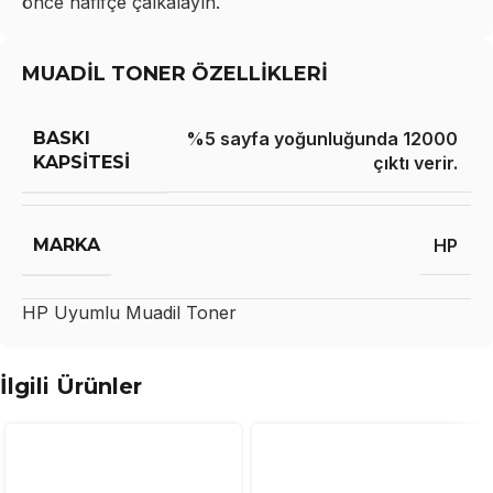
önce hafifçe çalkalayın.
MUADİL TONER ÖZELLİKLERİ
BASKI
%5 sayfa yoğunluğunda 12000
KAPSITESI
çıktı verir.
MARKA
HP
HP
Uyumlu Muadil Toner
İlgili Ürünler