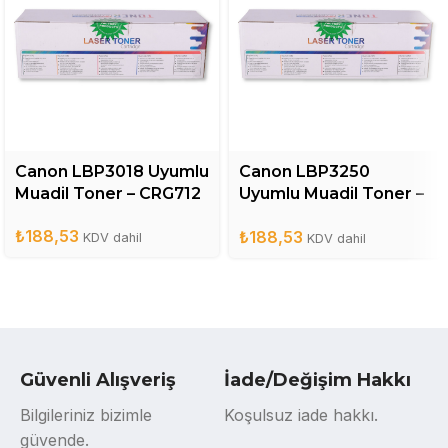
Canon LBP3018 Uyumlu
Canon LBP3250
Muadil Toner – CRG712
Uyumlu Muadil Toner –
CRG713
₺
188,53
₺
188,53
KDV dahil
KDV dahil
Güvenli Alışveriş
İade/Değişim Hakkı
Bilgileriniz bizimle
Koşulsuz iade hakkı.
güvende.