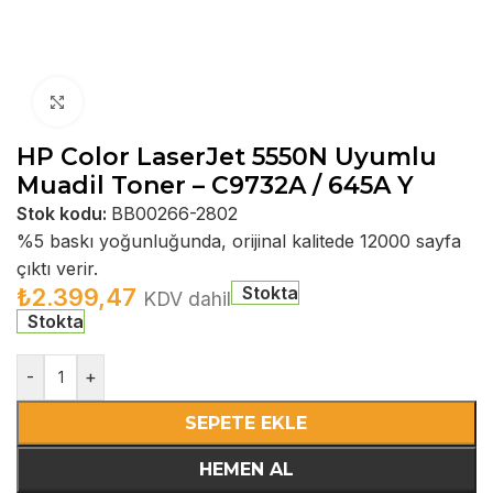
Büyütmek için tıklayın
HP Color LaserJet 5550N Uyumlu
Muadil Toner – C9732A / 645A Y
Stok kodu:
BB00266-2802
%5 baskı yoğunluğunda, orijinal kalitede 12000 sayfa
çıktı verir.
Stokta
₺
2.399,47
KDV dahil
Stokta
-
+
SEPETE EKLE
HEMEN AL