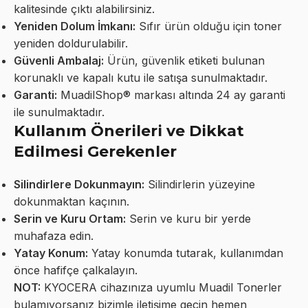
kalitesinde çıktı alabilirsiniz.
Yeniden Dolum İmkanı:
Sıfır ürün olduğu için toner
yeniden doldurulabilir.
Güvenli Ambalaj:
Ürün, güvenlik etiketi bulunan
korunaklı ve kapalı kutu ile satışa sunulmaktadır.
Garanti:
MuadilShop® markası altında 24 ay garanti
ile sunulmaktadır.
Kullanım Önerileri ve Dikkat
Edilmesi Gerekenler
Silindirlere Dokunmayın:
Silindirlerin yüzeyine
dokunmaktan kaçının.
Serin ve Kuru Ortam:
Serin ve kuru bir yerde
muhafaza edin.
Yatay Konum:
Yatay konumda tutarak, kullanımdan
önce hafifçe çalkalayın.
NOT:
KYOCERA cihazınıza uyumlu Muadil Tonerler
bulamıyorsanız bizimle iletişime geçin hemen