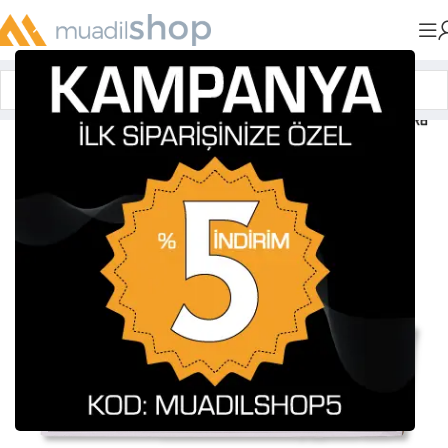
Anasayfa
»
Muadil Tonerler