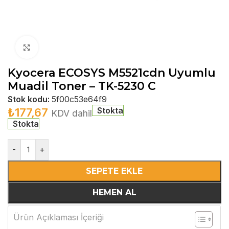
Büyütmek için tıklayın
Kyocera ECOSYS M5521cdn Uyumlu
Muadil Toner – TK-5230 C
Stok kodu:
5f00c53e64f9
Stokta
₺
177,67
KDV dahil
Stokta
-
+
SEPETE EKLE
HEMEN AL
Ürün Açıklaması İçeriği